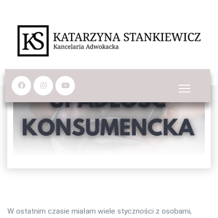
S
k
i
p
t
o
c
o
n
t
e
n
t
W ostatnim czasie miałam wiele styczności z osobami,