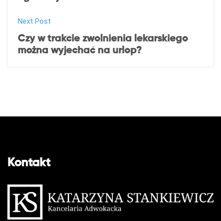
o
s
Next Post
t
Czy w trakcie zwolnienia lekarskiego
można wyjechać na urlop?
n
a
v
i
g
a
Kontakt
t
i
o