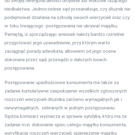
do swojej niewypłacalności umyślnie lub wskutek rażącego
niedbalstwa. Jednocześnie sąd przeanalizuje, czy dłużnik nie
podejmował działania na szkodę swoich wierzycieli oraz czy
w toku trwającego postępowania nie ukrywał majątku.
Pamiętaj, iż sporządzając wniosek należy bardzo rzetelnie
przygotować jego uzasadnienie, przy którym warto
zaciągnąć porady adwokata, albowiem od jego ocena
dokonana przez sąd, przesądzi o dalszych losach
postępowania.
Postępowanie upadłościowe konsumenta ma także za
zadanie kumulatywne zaspokojenie wszelkich zgłoszonych
roszczeń wierzycieli dłużnika zarówno wymagalnych jak i
niewymagalnych, zebranych w jednym postępowaniu.
Sędzia komisarz wyznacza w sprawie syndyka, który ma za
zadanie m.in. dokonanie spisu całego majątku konsumenta,
weryfikację roszczeń wierzycieli, spieniężenie majątku