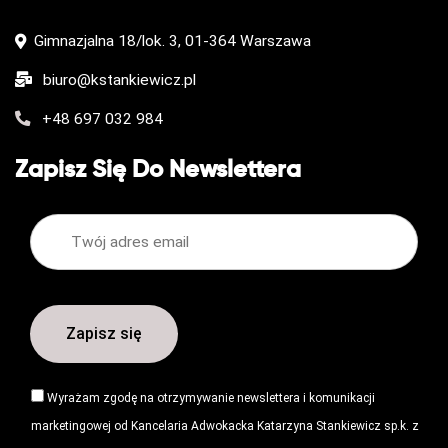
n
Gimnazjalna 18/lok. 3, 01-364 Warszawa
biuro@kstankiewicz.pl
+48 697 032 984
Zapisz Się Do Newslettera
Wyrażam zgodę na otrzymywanie newslettera i komunikacji
marketingowej od Kancelaria Adwokacka Katarzyna Stankiewicz sp.k. z