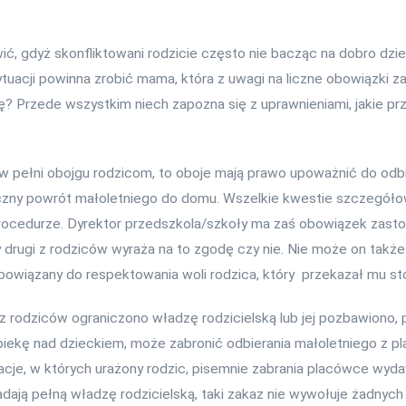
ć, gdyż skonfliktowani rodzicie często nie bacząc na dobro dzie
sytuacji powinna zrobić mama, która z uwagi na liczne obowiązki 
nę? Przede wszystkim niech zapozna się z uprawnieniami, jakie pr
e w pełni obojgu rodzicom, to oboje mają prawo upoważnić do od
ieczny powrót małoletniego do domu. Wszelkie kwestie szczegó
procedurze. Dyrektor przedszkola/szkoły ma zaś obowiązek zastos
y drugi z rodziców wyraża na to zgodę czy nie. Nie może on ta
bowiązany do respektowania woli rodzica, który przekazał mu s
 z rodziców ograniczono władzę rodzicielską lub jej pozbawiono,
piekę nad dzieckiem, może zabronić odbierania małoletniego z pl
acje, w których urażony rodzic, pisemnie zabrania placówce wyd
adają pełną władzę rodzicielską, taki zakaz nie wywołuje żadny