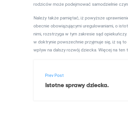
rodziców może podejmować samodzielnie czynno
Należy także pamiętać, iż powyższe uprawnieni
obecnie obowiązującymi uregulowaniami, o isto
nimi, rozstrzyga w tym zakresie sąd opiekuńczy
w doktrynie powszechnie przyjmuje się, iż są t
wpływ na dalszy rozwój dziecka. Więcej na ten 
P
Prev Post
o
Istotne sprawy dziecka.
s
t
n