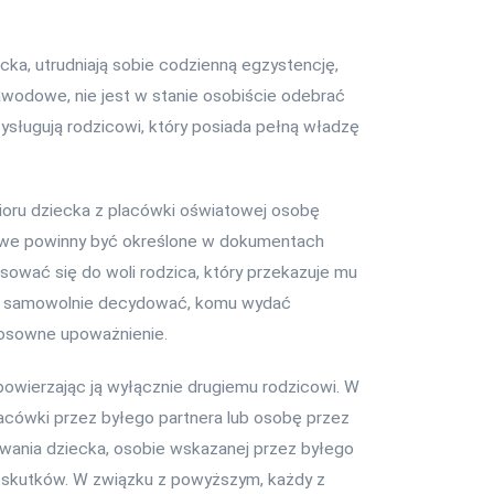
cka, utrudniają sobie codzienną egzystencję,
zawodowe, nie jest w stanie osobiście odebrać
zysługują rodzicowi, który posiada pełną władzę
bioru dziecka z placówki oświatowej osobę
łowe powinny być określone w dokumentach
ować się do woli rodzica, który przekazuje mu
kże samowolnie decydować, komu wydać
tosowne upoważnienie.
 powierzając ją wyłącznie drugiemu rodzicowi. W
acówki przez byłego partnera lub osobę przez
awania dziecka, osobie wskazanej przez byłego
ch skutków. W związku z powyższym, każdy z