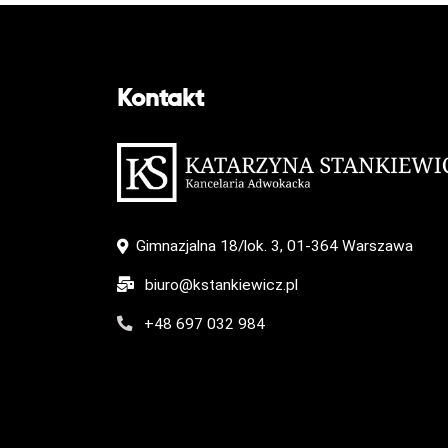
a
v
i
Kontakt
g
a
t
i
Gimnazjalna 18/lok. 3, 01-364 Warszawa
o
biuro@kstankiewicz.pl
n
+48 697 032 984