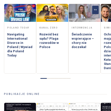
TV
INTERWENCJA
POLAND TODAY
KANAŁ ZERO
SIWI
Świadczenie
Navigating
Rozwód bez
Och
wspierające –
International
sądu? Plaga
mają
chory nie
Divorce in
rozwodów w
roz
doczekał
Poland | Wywiad
Polsce
Pols
dla Poland
dzia
Today
inte
Kata
Stan
Dani
PUBLIKACJE ONLINE