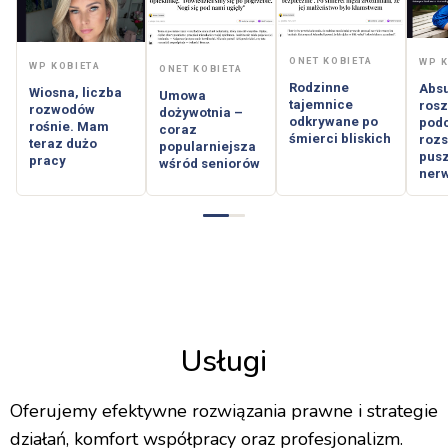
ONET KOBIETA
WP K
WP KOBIETA
ONET KOBIETA
Rodzinne
Abs
Wiosna, liczba
Umowa
tajemnice
rosz
rozwodów
dożywotnia –
odkrywane po
pod
rośnie. Mam
coraz
śmierci bliskich
rozs
teraz dużo
popularniejsza
pus
pracy
wśród seniorów
ner
Usługi
Oferujemy efektywne rozwiązania prawne i strategie
działań, komfort współpracy oraz profesjonalizm.