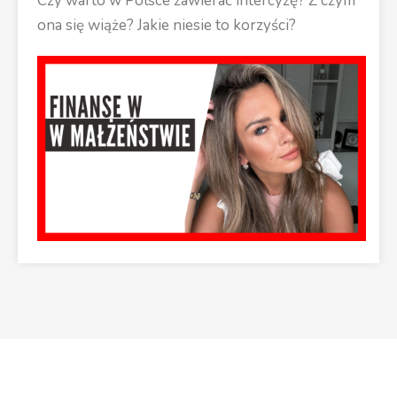
Czy warto w Polsce zawierać intercyzę? Z czym
ona się wiąże? Jakie niesie to korzyści?